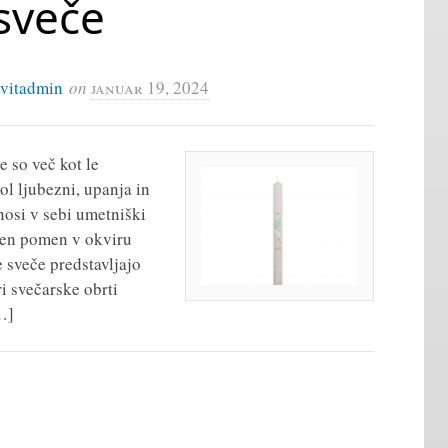
sveče
ivitadmin
on
januar 19, 2024
 so več kot le
ol ljubezni, upanja in
nosi v sebi umetniški
eben pomen v okviru
 sveče predstavljajo
ri svečarske obrti
…]