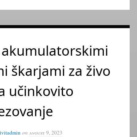
 akumulatorskimi
mi škarjami za živo
a učinkovito
ezovanje
ivitadmin
on
avgust 9, 2023