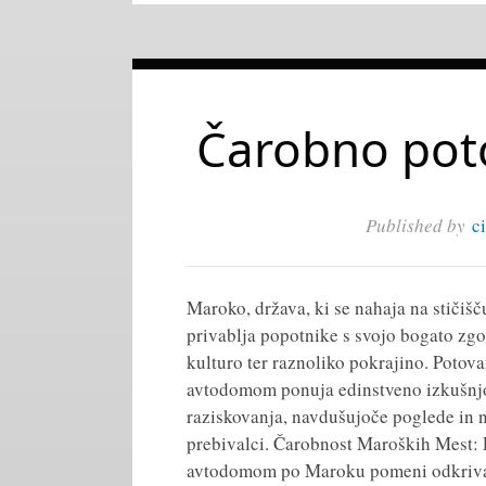
Čarobno pot
Published by
c
Maroko, država, ki se nahaja na stičišč
privablja popotnike s svojo bogato zg
kulturo ter raznoliko pokrajino. Potov
avtodomom ponuja edinstveno izkušnjo
raziskovanja, navdušujoče poglede in 
prebivalci. Čarobnost Maroških Mest: 
avtodomom po Maroku pomeni odkriva