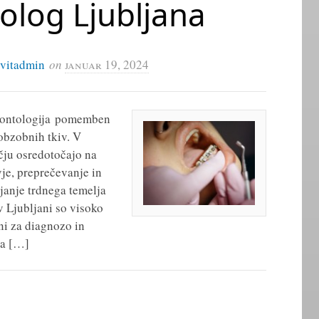
olog Ljubljana
ivitadmin
on
januar 19, 2024
adontologija pomemben
obzobnih tkiv. V
čju osredotočajo na
vje, preprečevanje in
ljanje trdnega temelja
 Ljubljani so visoko
ni za diagnozo in
sa […]