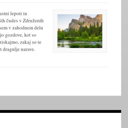
stni lepoti in
jših čudes v Združenih
vsem v zahodnem delu
ajo gozdove, kot so
ziskajmo, zakaj so te
t dragulje narave.