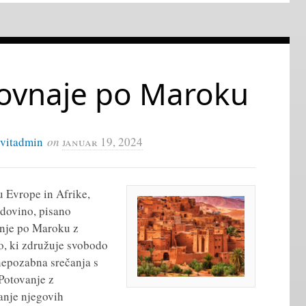
ovnaje po Maroku
ivitadmin
on
januar 19, 2024
u Evrope in Afrike,
odovino, pisano
anje po Maroku z
, ki združuje svobodo
nepozabna srečanja s
Potovanje z
nje njegovih