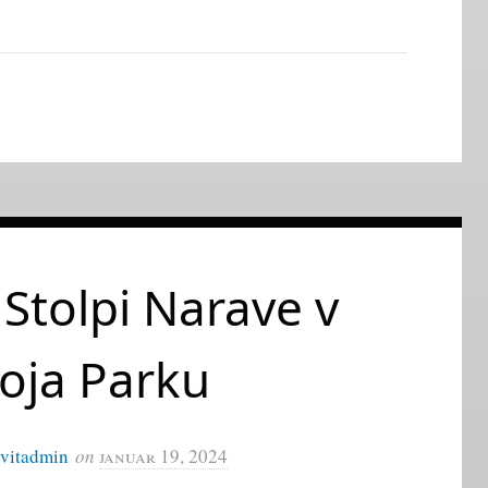
 Stolpi Narave v
oja Parku
ivitadmin
on
januar 19, 2024