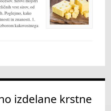
ocesov. Sirovi mojstri
ličnih vrst sirov, od
ih. Poglejmo, kako
nosti in znanosti. 1.
z izborom kakovostnega
no izdelane krstne