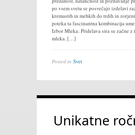
predanost, natančnost in poznavanje pr
po vsem svetu se posvečajo izdelavi raz
kremastih in mehkih do trdih in zorjen
poteka ta fascinantna kombinacija umet
Izbor Mleka: Pridelava sira se začne 
mleka. […]
Posted in
Svet
Unikatne roč