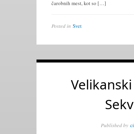
čarobnih mest, kot so […]
Posted in
Svet
Velikanski
Sekv
Published by
c