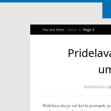
You are here:
Home
>
Page 5
Pridelav
um
Published by
c
Pridelava sira je več kot le postopek; j