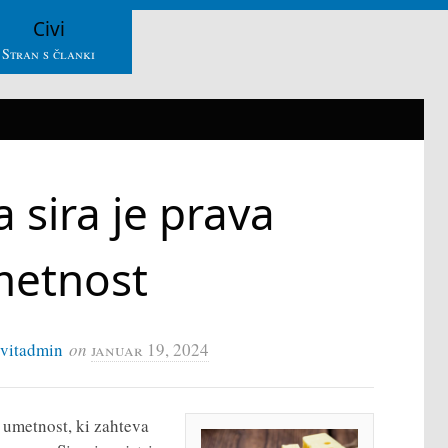
Civi
Stran s članki
a sira je prava
etnost
ivitadmin
on
januar 19, 2024
e umetnost, ki zahteva