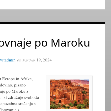
ovnaje po Maroku
ivitadmin
on
januar 19, 2024
u Evrope in Afrike,
odovino, pisano
anje po Maroku z
, ki združuje svobodo
nepozabna srečanja s
Potovanje z