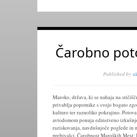
Čarobno pot
Published by
c
Maroko, država, ki se nahaja na stičišč
privablja popotnike s svojo bogato zg
kulturo ter raznoliko pokrajino. Potov
avtodomom ponuja edinstveno izkušnjo
raziskovanja, navdušujoče poglede in 
prebivalci. Čarobnost Maroških Mest: 