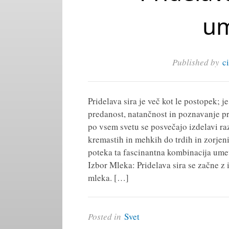
um
Published by
c
Pridelava sira je več kot le postopek; j
predanost, natančnost in poznavanje pr
po vsem svetu se posvečajo izdelavi raz
kremastih in mehkih do trdih in zorjen
poteka ta fascinantna kombinacija umet
Izbor Mleka: Pridelava sira se začne 
mleka. […]
Posted in
Svet