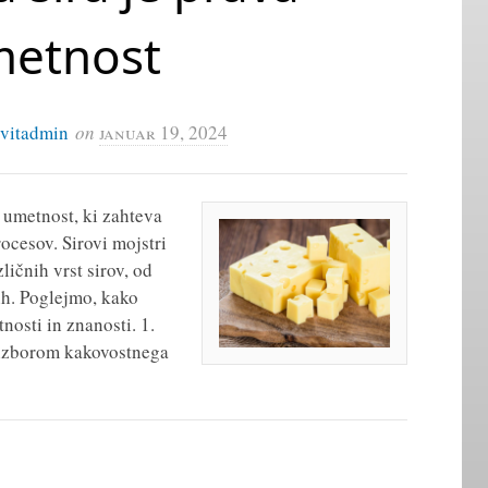
etnost
ivitadmin
on
januar 19, 2024
e umetnost, ki zahteva
ocesov. Sirovi mojstri
ličnih vrst sirov, od
ih. Poglejmo, kako
nosti in znanosti. 1.
z izborom kakovostnega