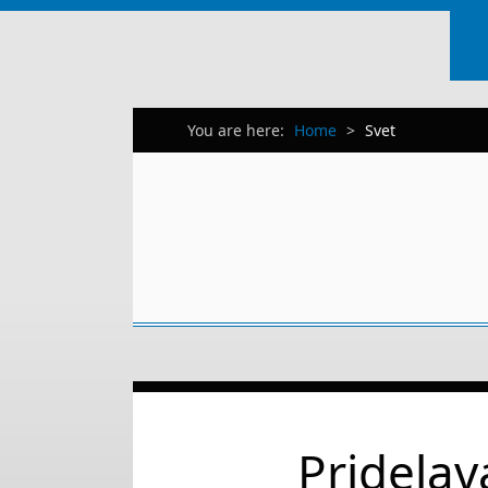
You are here:
Home
>
Svet
Pridelav