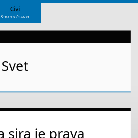
Civi
Stran s članki
Svet
a sira je prava