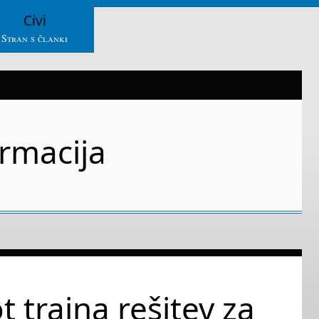
Civi
Stran s članki
rmacija
t trajna rešitev za