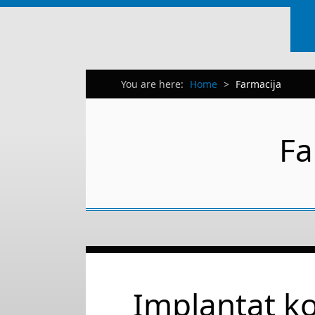
You are here:
Home
>
Farmacija
Fa
Implantat ko