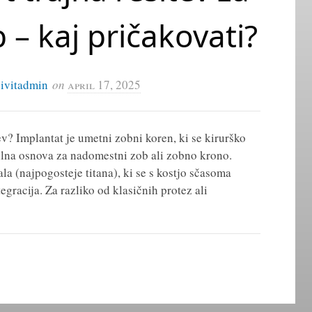
 – kaj pričakovati?
civitadmin
on
april 17, 2025
tev? Implantat je umetni zobni koren, ki se kirurško
abilna osnova za nadomestni zob ali zobno krono.
la (najpogosteje titana), ki se s kostjo sčasoma
gracija. Za razliko od klasičnih protez ali