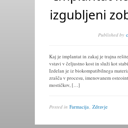
izgubljeni zob
Published by
Kaj je implantat in zakaj je trajna reši
vstavi v čeljustno kost in služi kot st
Izdelan je iz biokompatibilnega materia
zrašča v procesu, imenovanem osteointe
mostičkov, […]
Posted in
Farmacija
,
Zdravje