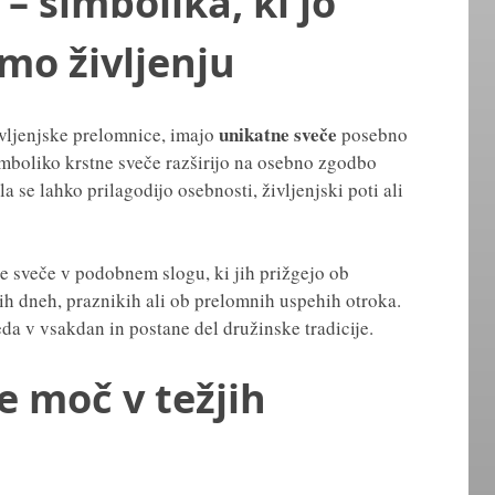
– simbolika, ki jo
mo življenju
unikatne sveče
ivljenjske prelomnice, imajo
posebno
imboliko krstne sveče razširijo na osebno zgodbo
 se lahko prilagodijo osebnosti, življenjski poti ali
še sveče v podobnem slogu, ki jih prižgejo ob
h dneh, praznikih ali ob prelomnih uspehih otroka.
eda v vsakdan in postane del družinske tradicije.
e moč v težjih