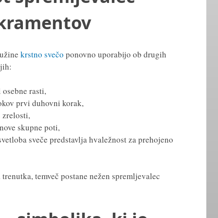
kramentov
ružine
krstno svečo
ponovno uporabijo ob drugih
jih:
l osebne rasti,
okov prvi duhovni korak,
zrelosti,
 nove skupne poti,
 svetloba sveče predstavlja hvaležnost za prehojeno
a trenutka, temveč postane nežen spremljevalec