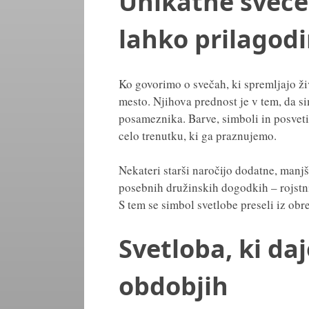
Unikatne sveče 
lahko prilagodi
Ko govorimo o svečah, ki spremljajo ž
mesto. Njihova prednost je v tem, da s
posameznika. Barve, simboli in posvetila
celo trenutku, ki ga praznujemo.
Nekateri starši naročijo dodatne, manj
posebnih družinskih dogodkih – rojstni
S tem se simbol svetlobe preseli iz obr
Svetloba, ki daj
obdobjih