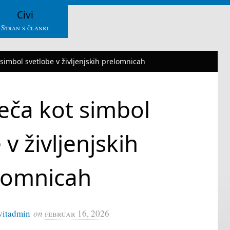
Civi
Stran s članki
 simbol svetlobe v življenjskih prelomnicah
eča kot simbol
 v življenjskih
lomnicah
vitadmin
on
februar 16, 2026