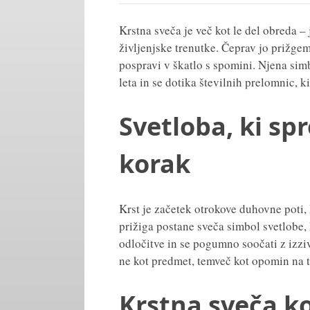
Krstna sveča je več kot le del obreda 
življenjske trenutke. Čeprav jo prižge
pospravi v škatlo s spomini. Njena simb
leta in se dotika številnih prelomnic, 
Svetloba, ki spr
korak
Krst je začetek otrokove duhovne poti,
prižiga postane sveča simbol svetlobe,
odločitve in se pogumno soočati z izziv
ne kot predmet, temveč kot opomin na t
Krstna sveča k