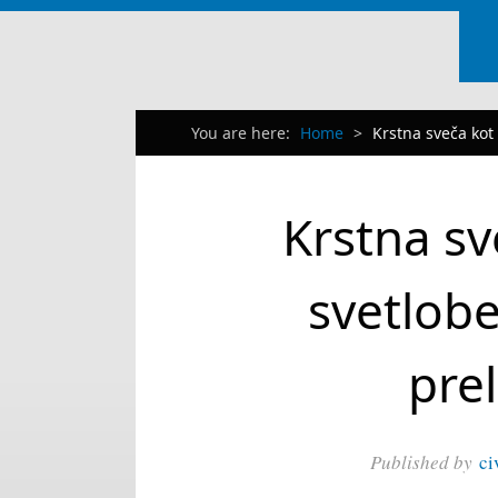
You are here:
Home
>
Krstna sveča kot
Krstna sv
svetlobe
pre
Published by
ci