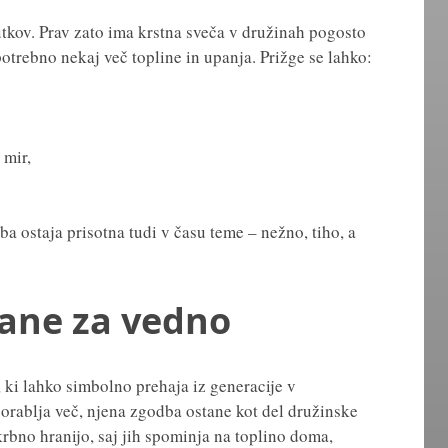
enutkov. Prav zato ima krstna sveča v družinah pogosto
otrebno nekaj več topline in upanja. Prižge se lahko:
 mir,
a ostaja prisotna tudi v času teme – nežno, tiho, a
tane za vedno
 ki lahko simbolno prehaja iz generacije v
orablja več, njena zgodba ostane kot del družinske
krbno hranijo, saj jih spominja na toplino doma,