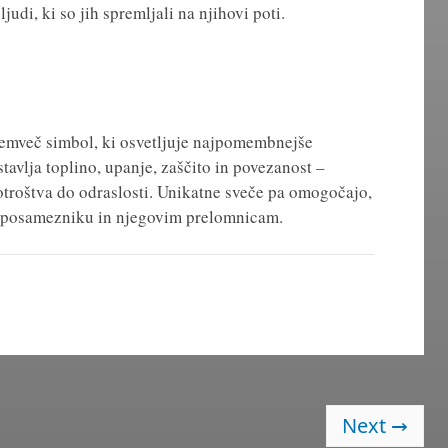
 ljudi, ki so jih spremljali na njihovi poti.
 temveč simbol, ki osvetljuje najpomembnejše
stavlja toplino, upanje, zaščito in povezanost –
 otroštva do odraslosti. Unikatne sveče pa omogočajo,
en posamezniku in njegovim prelomnicam.
Next
→