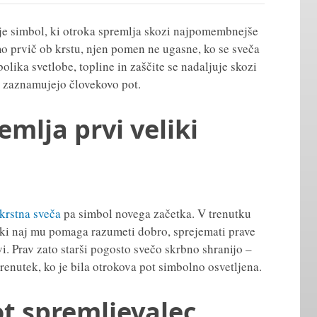
– je simbol, ki otroka spremlja skozi najpomembnejše
mo prvič ob krstu, njen pomen ne ugasne, ko se sveča
olika svetlobe, topline in zaščite se nadaljuje skozi
ki zaznamujejo človekovo pot.
emlja prvi veliki
krstna sveča
pa simbol novega začetka. V trenutku
 ki naj mu pomaga razumeti dobro, sprejemati prave
i. Prav zato starši pogosto svečo skrbno shranijo –
renutek, ko je bila otrokova pot simbolno osvetljena.
ot spremljevalec