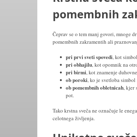
pomembnih za
Čeprav se o tem manj govori, mnoge d
pomembnih zakramentih ali praznovan
pri prvi sveti spovedi
, kot simbo
pri obhajilu
, kot opomnik na otr
pri birmi
, kot znamenje duhovne 
ob poroki
, ko je svetloba simbol
ob pomembnih obletnicah
, kjer
pot.
Tako krstna sveča ne označuje le eneg
celotnega življenja.