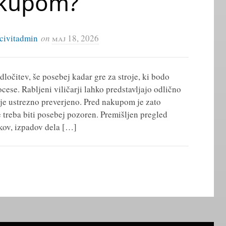
kupom?
civitadmin
on
maj 18, 2026
čitev, še posebej kadar gre za stroje, ki bodo
ese. Rabljeni viličarji lahko predstavljajo odlično
tanje ustrezno preverjeno. Pred nakupom je zato
 treba biti posebej pozoren. Premišljen pregled
kov, izpadov dela […]