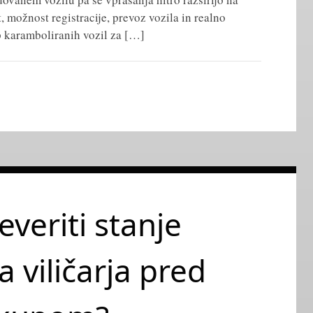
, možnost registracije, prevoz vozila in realno
p karamboliranih vozil za […]
veriti stanje
 viličarja pred