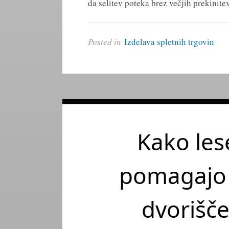
da selitev poteka brez večjih prekinite
Posted in
Izdelava spletnih trgovin
Kako les
pomagajo z
dvorišč