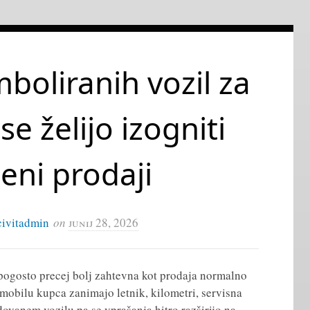
oliranih vozil za
 se želijo izogniti
eni prodaji
civitadmin
on
junij 28, 2026
ogosto precej bolj zahtevna kot prodaja normalno
mobilu kupca zanimajo letnik, kilometri, servisna
dovanem vozilu pa se vprašanja hitro razširijo na