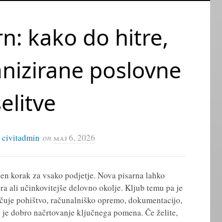
rn: kako do hitre,
anizirane poslovne
selitve
y
civitadmin
on
maj 6, 2026
en korak za vsako podjetje. Nova pisarna lahko
ora ali učinkovitejše delovno okolje. Kljub temu pa je
jučuje pohištvo, računalniško opremo, dokumentacijo,
o je dobro načrtovanje ključnega pomena. Če želite,