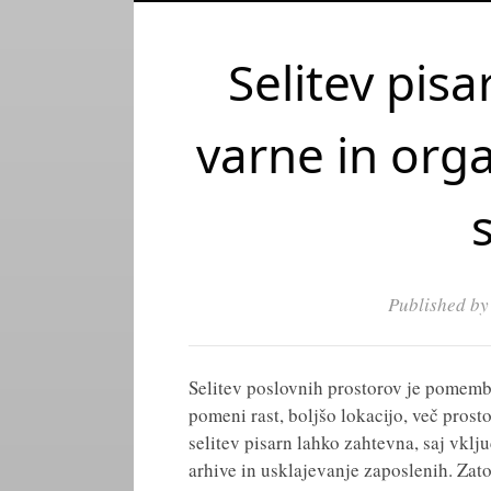
Selitev pisa
varne in org
Published b
Selitev poslovnih prostorov je pomemb
pomeni rast, boljšo lokacijo, več prost
selitev pisarn lahko zahtevna, saj vkl
arhive in usklajevanje zaposlenih. Zat