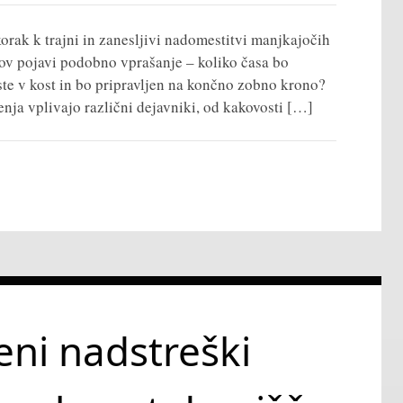
rak k trajni in zanesljivi nadomestitvi manjkajočih
tov pojavi podobno vprašanje – koliko časa bo
ste v kost in bo pripravljen na končno zobno krono?
enja vplivajo različni dejavniki, od kakovosti […]
eni nadstreški