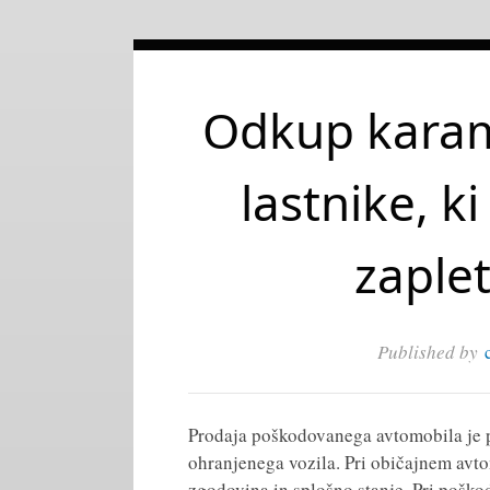
Odkup karamb
lastnike, ki
zaplet
Published by
Prodaja poškodovanega avtomobila je p
ohranjenega vozila. Pri običajnem avto
zgodovina in splošno stanje. Pri poško