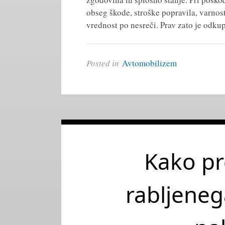
obseg škode, stroške popravila, varnost
vrednost po nesreči. Prav zato je odku
Posted in
Avtomobilizem
Kako pre
rabljenega