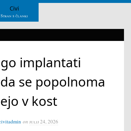
Civi
Stran s članki
go implantati
, da se popolnoma
ejo v kost
civitadmin
on
julij 24, 2026