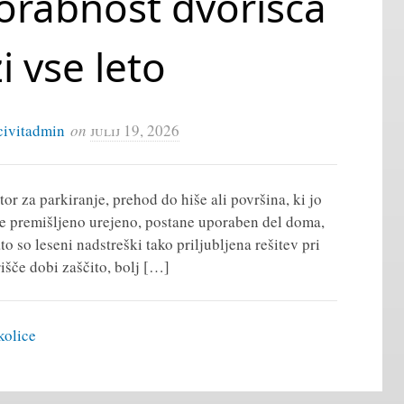
porabnost dvorišča
i vse leto
civitadmin
on
julij 19, 2026
tor za parkiranje, prehod do hiše ali površina, ki jo
e je premišljeno urejeno, postane uporaben del doma,
ato so leseni nadstreški tako priljubljena rešitev pri
išče dobi zaščito, bolj […]
kolice