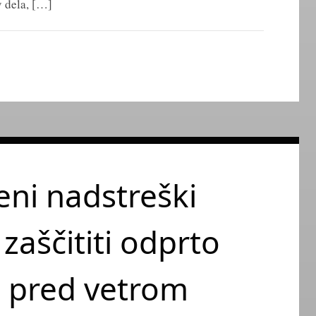
v dela, […]
eni nadstreški
aščititi odprto
e pred vetrom