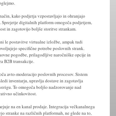
oglejmo.
način, kako podjetja vzpostavljajo in ohranjajo
 Sprejetje digitalnih platform omogoča podjetjem,
ost in zagotovijo boljše storitve strankam.
i le postavitve virtualne izložbe, ampak tudi
dovoljujejo specifične potrebe poslovnih strank.
novne pogodbe, prilagodljive naročniške opcije in
za B2B transakcije.
ča avto-moderacijo poslovnih procesov. Sistem
edi inventarju, upravlja dostave in zagotavlja
verigu. To omogoča boljšo nadzorovanje nad
rativno učinkovitost.
ejuje na en kanal prodaje. Integracija večkanalnega
o stranke na različnih platformah, ne glede na to,