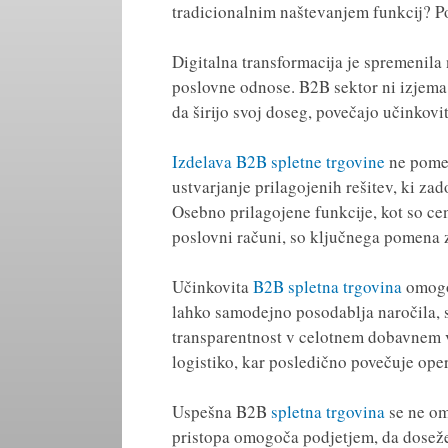
tradicionalnim naštevanjem funkcij? P
Digitalna transformacija je spremenila 
poslovne odnose. B2B sektor ni izjema.
da širijo svoj doseg, povečajo učinkovit
Izdelava B2B spletne trgovine
ne pomen
ustvarjanje prilagojenih rešitev, ki za
Osebno prilagojene funkcije, kot so ce
poslovni računi, so ključnega pomena 
Učinkovita
B2B spletna trgovina
omogo
lahko samodejno posodablja naročila, sl
transparentnost v celotnem dobavnem 
logistiko, kar posledično povečuje ope
Uspešna B2B
spletna trgovina
se ne om
pristopa omogoča podjetjem, da dosežej