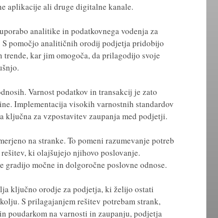
e aplikacije ali druge digitalne kanale.
 uporabo analitike in podatkovnega vodenja za
 S pomočjo analitičnih orodij podjetja pridobijo
 trende, kar jim omogoča, da prilagodijo svoje
ušnjo.
nosih. Varnost podatkov in transakcij je zato
vine. Implementacija visokih varnostnih standardov
ta ključna za vzpostavitev zaupanja med podjetji.
merjeno na stranke. To pomeni razumevanje potreb
rešitev, ki olajšujejo njihovo poslovanje.
tve gradijo močne in dolgoročne poslovne odnose.
ja ključno orodje za podjetja, ki želijo ostati
lju. S prilagajanjem rešitev potrebam strank,
 in poudarkom na varnosti in zaupanju, podjetja