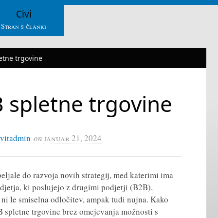
Civi
Stran s članki
etne trgovine
 spletne trgovine
ivitadmin
on
januar 21, 2024
ljale do razvoja novih strategij, med katerimi ima
djetja, ki poslujejo z drugimi podjetji (B2B),
 ni le smiselna odločitev, ampak tudi nujna. Kako
2B spletne trgovine brez omejevanja možnosti s