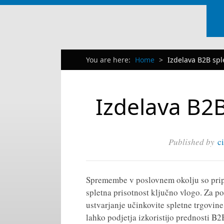
You are here:
Home
>
Izdelava B2B spl
Izdelava B2B
Published by
c
Spremembe v poslovnem okolju so pripe
spletna prisotnost ključno vlogo. Za po
ustvarjanje učinkovite spletne trgovine
lahko podjetja izkoristijo prednosti B