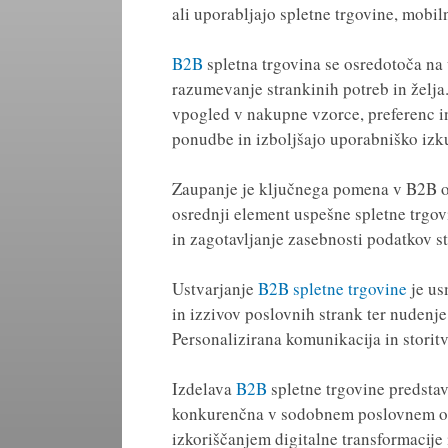
ali uporabljajo spletne trgovine, mobiln
B2B
spletna trgovina se osredotoča na
razumevanje strankinih potreb in želja.
vpogled v nakupne vzorce, preferenc in
ponudbe in izboljšajo uporabniško izk
Zaupanje je ključnega pomena v B2B od
osrednji element uspešne spletne trgo
in zagotavljanje zasebnosti podatkov s
Ustvarjanje
B2B spletne trgovine
je us
in izzivov poslovnih strank ter nudenje 
Personalizirana komunikacija in stori
Izdelava
B2B
spletne trgovine predstavl
konkurenčna v sodobnem poslovnem oko
izkoriščanjem digitalne transformacije