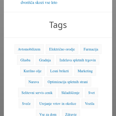
dvorišča skozi vse leto
Tags
Avtomobilizem
Električno orodje
Farmacija
Glasba
Gradnja
Izdelava spletnih trgovin
Kurilno olje
Lesni briketi
Marketing
Narava
Optimizacija spletnih strani
Selitevni servis cenik
Skladiščenje
Svet
Sveče
Urejanje vrtov in okolice
Vozila
Vse za dom
Zdravje