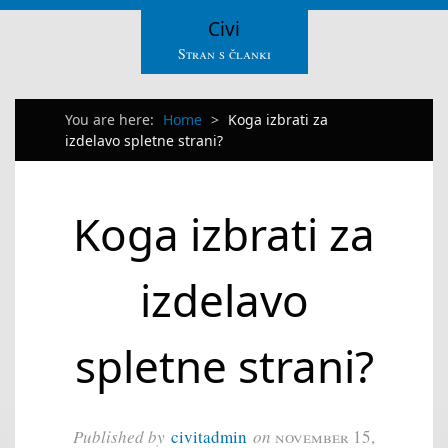
Civi
Stran s članki
You are here:
Home
>
Koga izbrati za
izdelavo spletne strani?
Koga izbrati za
izdelavo
spletne strani?
Published by
civitadmin
on
november 15,