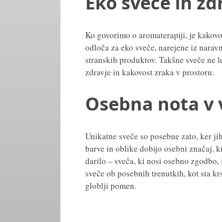
Eko sveče in zd
Ko govorimo o aromaterapiji, je kakov
odloča za eko sveče, narejene iz naravni
stranskih produktov. Takšne sveče ne le
zdravje in kakovost zraka v prostoru.
Osebna nota v 
Unikatne sveče so posebne zato, ker ji
barve in oblike dobijo osebni značaj, k
darilo – sveča, ki nosi osebno zgodbo,
sveče ob posebnih trenutkih, kot sta kr
globlji pomen.