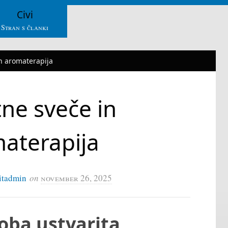
Civi
Stran s članki
n aromaterapija
ne sveče in
aterapija
itadmin
on
november 26, 2025
loba ustvarita