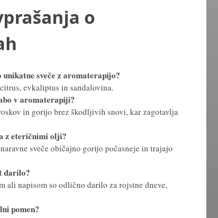
vprašanja o
ah
o unikatne sveče z aromaterapijo?
 citrus, evkaliptus in sandalovina.
rabo v aromaterapiji?
voskov in gorijo brez škodljivih snovi, kar zagotavlja
 z eteričnimi olji?
 naravne sveče običajno gorijo počasneje in trajajo
t darilo?
m ali napisom so odlično darilo za rojstne dneve,
olni pomen?