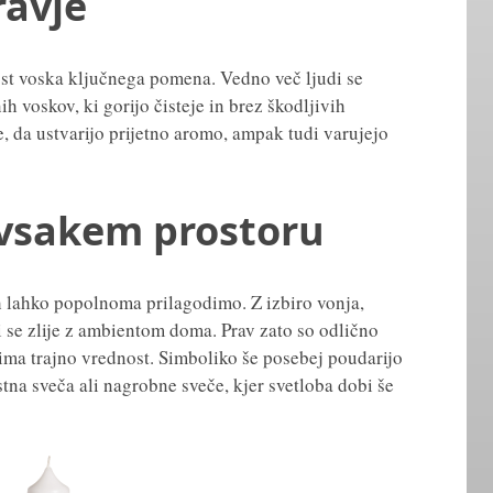
ravje
ost voska ključnega pomena. Vedno več ljudi se
h voskov, ki gorijo čisteje in brez škodljivih
, da ustvarijo prijetno aromo, ampak tudi varujejo
vsakem prostoru
h lahko popolnoma prilagodimo. Z izbiro vonja,
i se zlije z ambientom doma. Prav zato so odlično
 ima trajno vrednost. Simboliko še posebej poudarijo
stna sveča ali nagrobne sveče, kjer svetloba dobi še