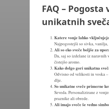
FAQ – Pogosta 
unikatnih sveč
Katere vonje lahko vključujej
Najpogostejši so sivka, vanilja,
Ali so eko sveče boljše za upo
Da, saj so izdelane iz naravnih 
čistejšo aromo.
Kako dolgo gori unikatna sveča
Odvisno od velikosti in voska –
dlje.
So unikatne sveče primerne ko
Seveda. Personalizirane z vonje
praznike ali obrede.
Ali imajo sveče še vedno simb