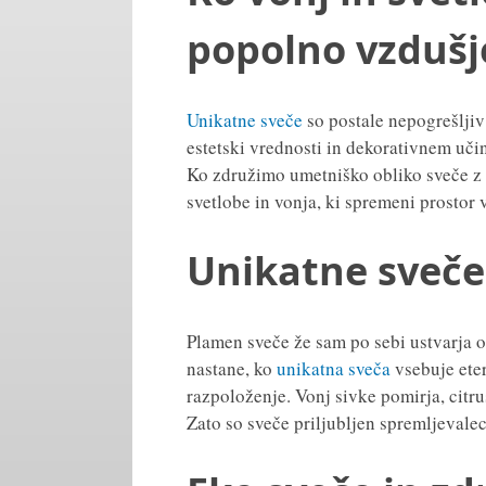
popolno vzdušj
Unikatne sveče
so postale nepogrešlji
estetski vrednosti in dekorativnem uči
Ko združimo umetniško obliko sveče z 
svetlobe in vonja, ki spremeni prostor 
Unikatne sveče 
Plamen sveče že sam po sebi ustvarja o
nastane, ko
unikatna sveča
vsebuje eter
razpoloženje. Vonj sivke pomirja, citru
Zato so sveče priljubljen spremljevalec