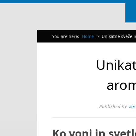
You are here:
Home
>
Unikatne sveče i
Unikat
arom
Published by
civ
Ko vonj in svet