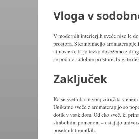
Vloga v sodobn
V modernih interierjih sveče niso le d
prostora. S kombinacijo aromaterapije 
atmosfero, ki jo težko dosežemo z drug
se poda v sodobne prostore, bogate dek
Zaključek
Ko se svetloba in vonj združita v enem 
Unikatne sveče z aromaterapijo so popo
dotik v vsak dom. Od eko sveč, ki prina
simbolnim pomenom – ostajajo univerz
posebnih trenutkih.