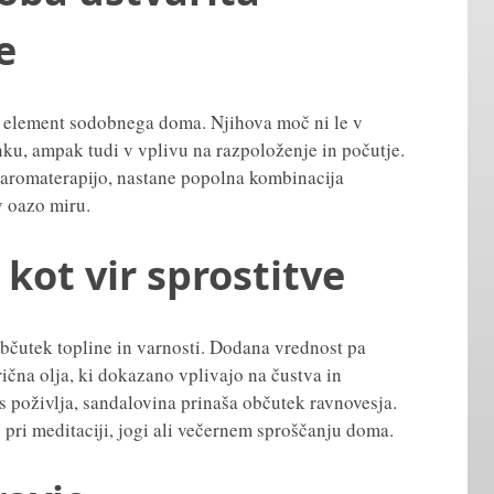
e
v element sodobnega doma. Njihova moč ni le v
nku, ampak tudi v vplivu na razpoloženje in počutje.
aromaterapijo, nastane popolna kombinacija
v oazo miru.
kot vir sprostitve
bčutek topline in varnosti. Dodana vrednost pa
ična olja, ki dokazano vplivajo na čustva in
s poživlja, sandalovina prinaša občutek ravnovesja.
 pri meditaciji, jogi ali večernem sproščanju doma.