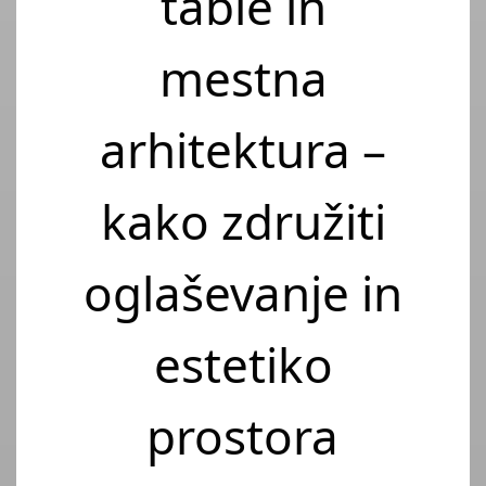
table in
mestna
arhitektura –
kako združiti
oglaševanje in
estetiko
prostora