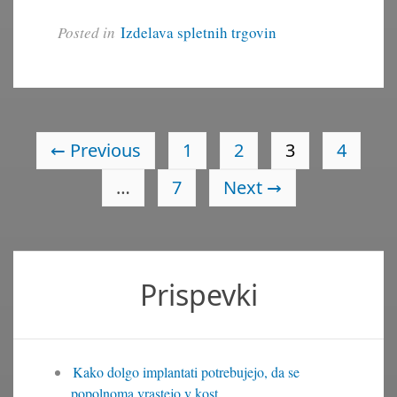
Posted in
Izdelava spletnih trgovin
←
Previous
1
2
3
4
…
7
Next
→
Prispevki
Kako dolgo implantati potrebujejo, da se
popolnoma vrastejo v kost