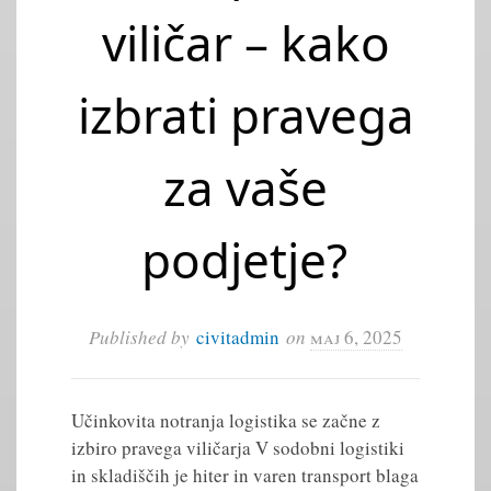
viličar – kako
izbrati pravega
za vaše
podjetje?
Published by
civitadmin
on
maj 6, 2025
Učinkovita notranja logistika se začne z
izbiro pravega viličarja V sodobni logistiki
in skladiščih je hiter in varen transport blaga