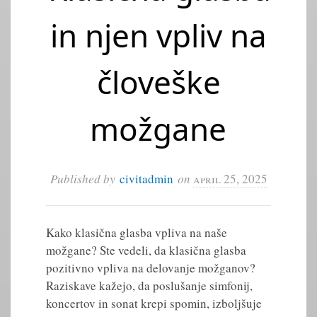
in njen vpliv na
človeške
možgane
Published by
civitadmin
on
april 25, 2025
Kako klasična glasba vpliva na naše
možgane? Ste vedeli, da klasična glasba
pozitivno vpliva na delovanje možganov?
Raziskave kažejo, da poslušanje simfonij,
koncertov in sonat krepi spomin, izboljšuje