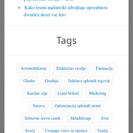
Kako leseni nadstreški izboljšajo uporabnost
dvorišča skozi vse leto
Tags
Avtomobilizem
Električno orodje
Farmacija
Glasba
Gradnja
Izdelava spletnih trgovin
Kurilno olje
Lesni briketi
Marketing
Narava
Optimizacija spletnih strani
Selitevni servis cenik
Skladiščenje
Svet
Sveče
Urejanje vrtov in okolice
Vozila