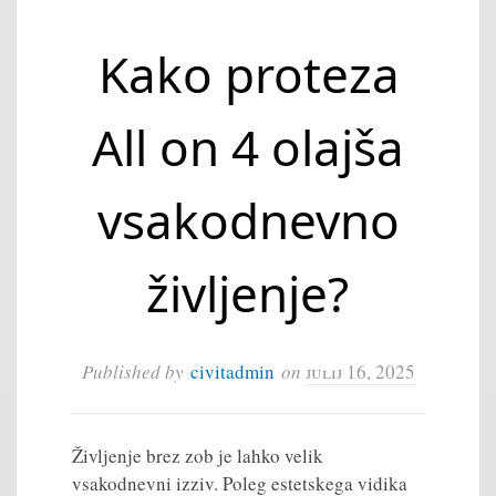
Kako proteza
All on 4 olajša
vsakodnevno
življenje?
Published by
civitadmin
on
julij 16, 2025
Življenje brez zob je lahko velik
vsakodnevni izziv. Poleg estetskega vidika