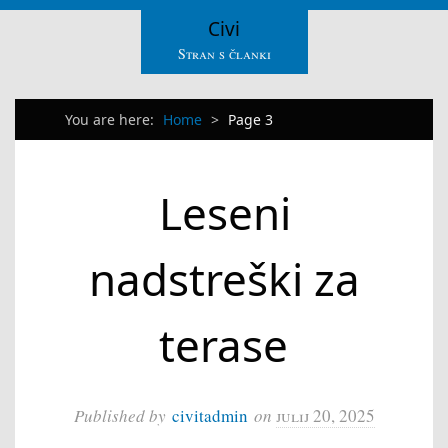
Civi
Stran s članki
You are here:
Home
>
Page 3
Leseni
nadstreški za
terase
Published by
civitadmin
on
julij 20, 2025